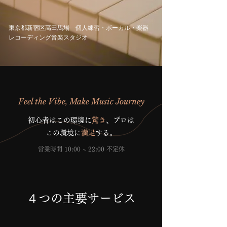
東京都新宿区高田馬場 個人練習・ボーカル・楽器
レコーディング音楽スタジオ
Feel the Vibe, Make Music Journey
初心者はこの環境に
驚き
、プロは
この環境に
満足
する。
営業時間 10:00 ~ 22:00 不定休
４つの主要サービス