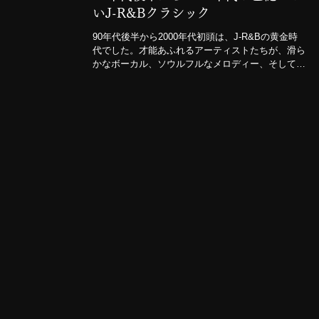
いJ-R&Bクラシック
90年代後半から2000年代初頭は、J-R&Bの黄金時
代でした。才能あふれるアーティストたちが、滑ら
かなボーカル、ソウルフルなメロディー、そしてモ
ダンなグルーヴを巧みに融合させ、世界のR&Bシー
ンの最高峰と肩を並べる音楽を生み出した時代で
す。