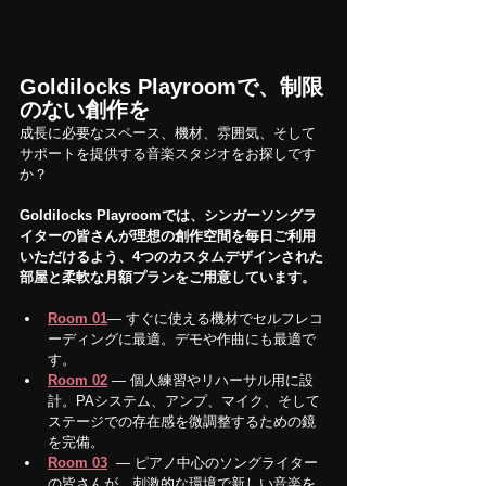
Goldilocks Playroomで、制限
のない創作を
成長に必要なスペース、機材、雰囲気、そして
サポートを提供する音楽スタジオをお探しです
か？
Goldilocks Playroomでは、シンガーソングラ
イターの皆さんが理想の創作空間を毎日ご利用
いただけるよう、4つのカスタムデザインされた
部屋と柔軟な月額プランをご用意しています。
Room 01
— すぐに使える機材でセルフレコ
ーディングに最適。デモや作曲にも最適で
す。
Room 02
 — 個人練習やリハーサル用に設
計。PAシステム、アンプ、マイク、そして
ステージでの存在感を微調整するための鏡
を完備。
Room 03
  — ピアノ中心のソングライター
の皆さんが、刺激的な環境で新しい音楽を