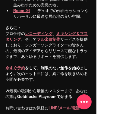
生み出すための安息の地。
Room 04
  — デュオでの作曲セッションや
リハーサルに最適な居心地の良い空間。
さらに：
プロ仕様の
レコーディング
、
ミキシング＆マス
タリング
、そして
フル楽曲制作
サービスを提供
しており、シンガーソングライターの皆さん
の、最初のアイデアからリリース可能なトラッ
クまで、あらゆるサポートを提供します。
今すぐ予約
をして、制限のない創作を始めまし
ょう。
次のヒット曲には、真に命を吹き込める
空間が必要です。
🎶最初の歌詞から最後のマスターまで、あなた
の旅は
Goldilocks Playroomで
始まる
お問い合わせはお気軽に
LINE/メール/電話
SNS：
Instagram
Facebook
YouTube
X
TikTok