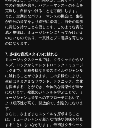
での存在感を磨き、パフォーマンスへの不安を
克服し、自信をつけることを可能にします。
また、定期的なパフォーマンスの機会は、生徒
が自分の音楽をより綿密に準備し、自分の進歩
に責任を持つことを促します。このような責任
感と規律は、ミュージシャンにとってかけがえ
のないものであり、一貫性とプロ意識を育むも
のになります。
7. 多様な音楽スタイルに触れる
ミュージックスクールでは、クラシックからジ
ャズ、ロックからエレクトロニック・ミュージ
ックまで、多種多様な音楽スタイルやジャンル
に触れることができます。この多様性により、
生徒はさまざまなサウンド、テクニック、文化
を探求することができ、全体的な音楽性が豊か
になります。複数のジャンルを学ぶことで、ミ
ュージシャンは音楽へのアプローチにおいて、
より順応性が高く、開放的で、創造的になりま
す。
さらに、さまざまなスタイルを探求すること
は、ミュージシャンが新たな情熱や興味を発見
することにもつながります。最初はクラシック