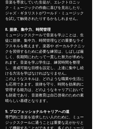
音楽を専攻していた生徒が、エレクトロニッ
ク・ミュージックの作曲に喜びを見出したり、
ジャズ・ギタリストがワールド・ミュージック
を試して触発されたりするかもしれません。
8. 規律、集中力、時間管理
ミュージックスクールで音楽を学ぶことは、生
徒に規律、集中力、時間管理などの重要なライ
フスキルを教えます。楽器や ボーカルテクニッ
クを習得するために必要な練習は、しばしば厳
しく、長期間にわたって一貫した努力が求めら
れます。音楽を学ぶ学生は、練習時間を整理
し、達成可能な目標を設定し、上達に集中し続
ける方法を学ばなければなりません。
このようなスキルは、どのような職業や生活に
も応用できます。規律を守り、時間を効果的に
管理する能力は、どのようなキャリアにおいて
も財産であり、音楽教育は自己啓発のための素
晴らしい基礎となります。
9. プロフェッショナルキャリアへの道
専門的に音楽を追求したい人のために、ミュー
ジックスクールに通うことは重要な足がかりと
して機能することができます。多くのミュージ