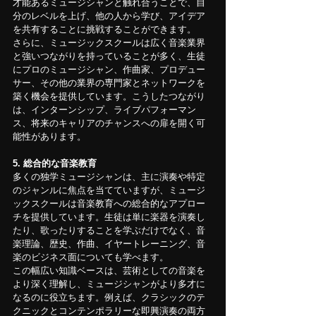
才能あるミュージシャンと触れ合うことで、自
分のレベルを上げ、他の人から学び、アイデア
を共有することに挑戦することができます。
さらに、ミュージックスクールは広く音楽業界
と強いつながりを持っていることが多く、生徒
にプロのミュージシャン、作曲家、プロデュー
サー、その他の業界の専門家とネットワークを
築く機会を提供しています。こうしたつながり
は、インターンシップ、ライブパフォーマン
ス、将来のキャリアのチャンスへの扉を開く可
能性があります。
5. 総合的な音楽教育
多くの独学ミュージシャンは、主に演奏や特定
のジャンルに焦点を当てていますが、ミュージ
ックスクールは音楽教育への総合的なアプロー
チを提供しています。生徒は単に楽器を演奏し
たり、歌ったりすることを学ぶだけでなく、音
楽理論、歴史、作曲、イヤートレーニング、音
楽のビジネス面についても学べます。
この幅広い知識ベースは、芸術としての音楽を
より深く理解し、ミュージシャンがより多才に
なるのに役立ちます。例えば、クラシックのテ
クニックとコンテンポラリーな即興演奏の両方