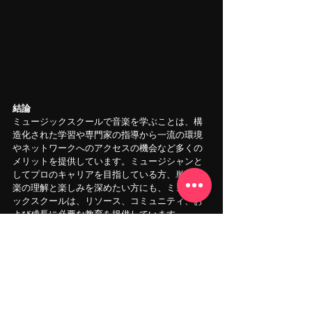
結論
ミュージックスクールで音楽を学ぶことは、構
造化された学習や専門家の指導から一流の環境
やネットワークへのアクセスの機会など多くの
メリットを提供しています。ミュージシャンと
してプロのキャリアを目指している方、単に音
楽の理解と楽しみを深めたい方にも、ミュージ
ックスクールは、リソース、コミュニティ、お
よび成長に必要な教育を提供しています。
そこで、もしあなたが音楽の旅を次のレベルへ
と進める準備ができているなら、東京・銀座の
便利な場所にある
WACCA MUSIC SCHOOLに入
会
することを強くお勧めします。楽器クラスか
らDTM、ボーカル・ラップまで、幅広いレッス
ンを提供している。生徒はただ学ぶだけではな