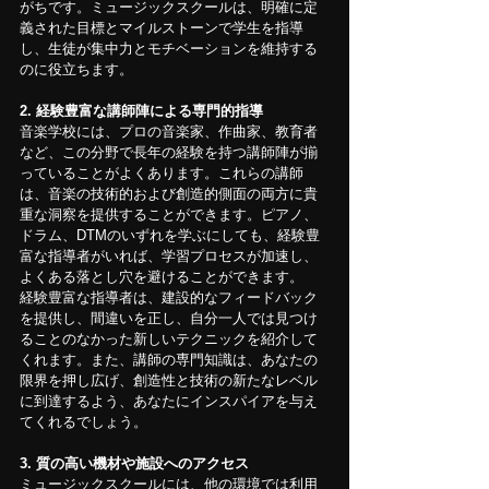
がちです。ミュージックスクールは、明確に定
義された目標とマイルストーンで学生を指導
し、生徒が集中力とモチベーションを維持する
のに役立ちます。
2. 経験豊富な講師陣による専門的指導
音楽学校には、プロの音楽家、作曲家、教育者
など、この分野で長年の経験を持つ講師陣が揃
っていることがよくあります。これらの講師
は、音楽の技術的および創造的側面の両方に貴
重な洞察を提供することができます。ピアノ、
ドラム、DTMのいずれを学ぶにしても、経験豊
富な指導者がいれば、学習プロセスが加速し、
よくある落とし穴を避けることができます。
経験豊富な指導者は、建設的なフィードバック
を提供し、間違いを正し、自分一人では見つけ
ることのなかった新しいテクニックを紹介して
くれます。また、講師の専門知識は、あなたの
限界を押し広げ、創造性と技術の新たなレベル
に到達するよう、あなたにインスパイアを与え
てくれるでしょう。
3. 質の高い機材や施設へのアクセス
ミュージックスクールには、他の環境では利用