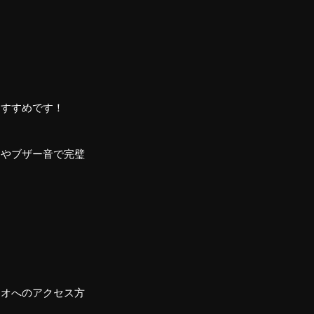
。
おすすめです！
知やブザー音で完璧
ジオへのアクセス方