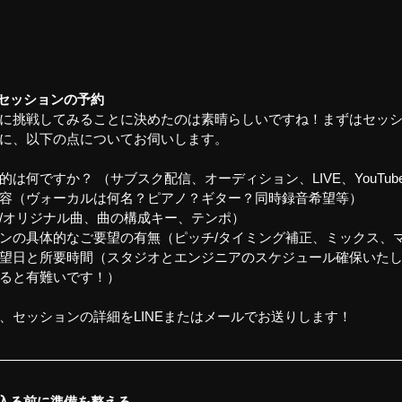
セッションの予約
に挑戦してみることに決めたのは素晴らしいですね！まずはセッ
に、以下の点についてお伺いします。
は何ですか？ （サブスク配信、オーディション、LIVE、YouTub
容（ヴォーカルは何名？ピアノ？ギター？同時録音希望等）
/オリジナル曲、曲の構成キー、テンポ）
ンの具体的なご要望の有無（ピッチ/タイミング補正、ミックス、
望日と所要時間（スタジオとエンジニアのスケジュール確保いた
ると有難いです！）
、セッションの詳細をLINEまたはメールでお送りします！
入る前に準備を整える