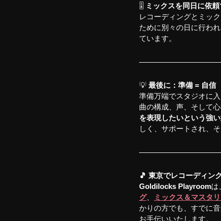
🎚️ 
ミックスを同日に依頼
レコーディングとミック
ために別々の日に行われ
ています。
💡 
最後に：準備 = 自信
準備万端でスタジオに入
曲の構成、声、そして心
を表現したいという強い
しく、サポートされ、そ
🎵 東京でレコーディ
Goldilocks Playroom
は
グ
、
ミックス＆マスタリ
かりの方でも、すでに音
お手伝いいたします。