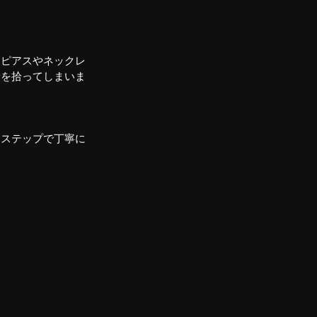
。ピアスやネックレ
音を拾ってしまいま
イステップで丁寧に