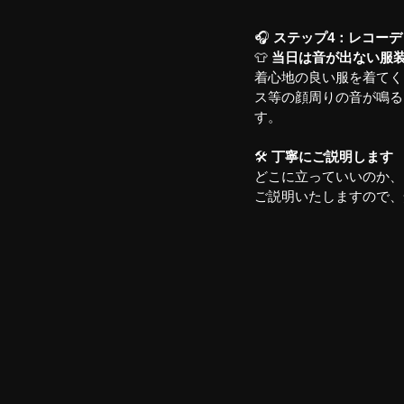
🎧 
ステップ4：レコー
👕 
当日は音が出ない服
着心地の良い服を着てく
ス等の顔周りの音が鳴る
す。
🛠️ 
丁寧にご説明します
どこに立っていいのか、
ご説明いたしますので、