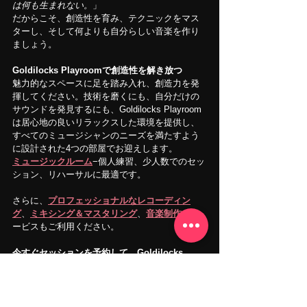
は何も生まれない。
」
だからこそ、創造性を育み、テクニックをマス
ターし、そして何よりも自分らしい音楽を作り
ましょう。
Goldilocks Playroomで創造性を解き放つ 
魅力的なスペースに足を踏み入れ、創造力を発
揮してください。技術を磨くにも、自分だけの
サウンドを発見するにも、Goldilocks Playroom
は居心地の良いリラックスした環境を提供し、
すべてのミュージシャンのニーズを満たすよう
に設計された4つの部屋でお迎えします。
ミュージックルーム
−個人練習、少人数でのセッ
ション、リハーサルに最適です。
さらに、
プロフェッショナルなレコーディン
グ
、
ミキシング＆マスタリング
、
音楽制作
のサ
ービスもご利用ください。
今すぐセッションを予約して、Goldilocks 
Playroomであなたの音楽に命を吹き込もう！
お問い合わせはお気軽に
LINE/メール/電話