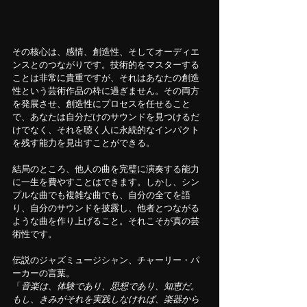
その核心は、感情、創造性、そしてオーディエ
ンスとのつながりです。技術的をマスターする
ことは非常に貴重ですが、それはあなたの創造
性という芸術作品の枠に過ぎません。その両方
を発展させ、創造性にプロセスを任せること
で、あなたは自分だけのサウンドを見つけるだ
けでなく、それを聴く人に永続的なインパクト
を残す能力を見出すことができる。
結局のところ、他人の曲を完璧に演奏する能力
に一生を費やすことはできます。しかし、シン
プルな曲でも複雑な曲でも、自分の全てを語
り、自分のサウンドを披露し、他者とつながる
ような曲を作り上げること。それこそが真の芸
術性です。
伝説のジャズミュージシャン、チャーリー・パ
ーカーの言葉。
「
音楽は、体験であり、思想であり、知恵だ。
もし、きみがそれを実践しなければ、楽器から