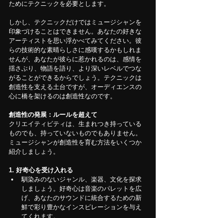
ためにテクニックを必要とします。
しかし、テクニックだけではミュージシャンを
印象づけることはできません。あなたの好きな
アーティストを思い浮かべてみてください。彼
らの技術的な素晴らしさに感嘆するかもしれま
せんが、あなたが彼らに惹かれるのは、感情を
揺さぶり、物語を語り、より深いレベルでつな
がることができるからでしょう。テクニックは
創造性を支える土台ですが、オーディエンスの
心に橋を架けるのは創造性なのです。
創造性の発展：ルールを超えて
クリエイティビティは、生まれつき持っている
ものでも、持っていないものでもありません。
ミュージシャンが創造性を育む方法をいくつか
紹介しましょう。
1. 好奇心を受け入れる
馴染みのないジャンル、楽器、文化を探求
しましょう。好奇心は音楽のパレットを広
げ、あなたのサウンドに統合するための新
鮮で彩り豊かなインスピレーションを与え
てくれます。