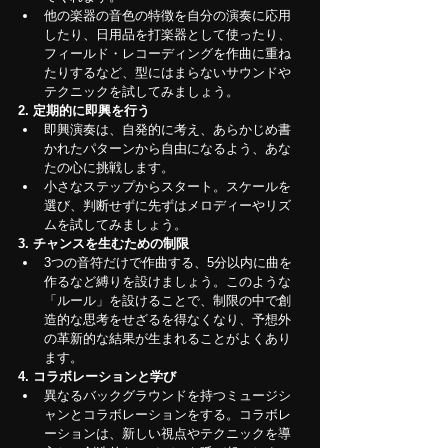
他の楽器の音色の特徴を自分の演奏に応用
したり、日用品を打楽器として使ったり、
フィールド・レコーディングを作曲に重ね
たりするなど、型にはまらないサウンドや
テクニックを試してみましょう。
2. 定期的に即興を行う
即興演奏は、自発的に考え、あらかじめ書
かれたパターンから自由になるよう、あな
たの心に挑戦します。
小さなステップからスタート。スケールを
選び、判断せずに先ずはメロディーやリズ
ムを試してみましょう。
3. チャンスを生むための制限
3つの音符だけで作曲する、5分以内に曲を
作るなど縛りを設けましょう。このような
「ルール」を設けることで、制限の中で創
造的な思考をせざるを得なくなり、予想外
の革新的な結果が生まれることがよくあり
ます。
4. コラボレーションと学び
異なるバックグラウンドを持つミュージシ
ャンとコラボレーションをする。コラボレ
ーションは、新しい視点やテクニックを導