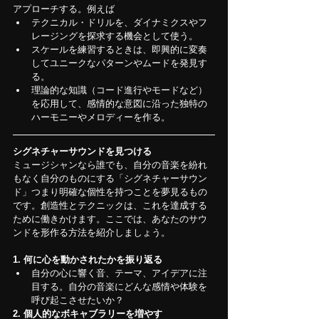
アプローチする。例えば
テクニカル・ドリルを、ダイナミクスやフ
レージングを探求する機会として使う。
スケールを練習するときは、即興的に変奏
してユニークなパターンやムードを発見す
る。
理論的な知識（コード進行やモードなど）
を応用して、感情的な意図に沿った独特の
ハーモニーやメロディーを作る。
シグネチャーサウンドを見つける
ミュージシャンなら誰でも、自分の音楽を紛れ
もなく自分のものにする「シグネチャーサウン
ド」つまり明確な個性を持つことを夢見るもの
です。創造性とテクニックは、これを達成する
ために働きかけます。ここでは、あなたのサウ
ンドを形作る方法を紹介しましょう。
1. 何に心を動かされたかを振り返る
自分の心に響く音、テーマ、アイデアに注
目する。自分の音楽にどんな感情や体験を
呼び起こさせたいか？
2. 個人的なボキャブラリーを増やす