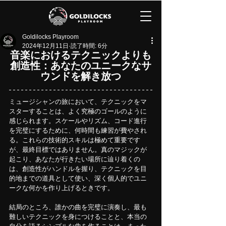
Goldilocks Playroom
2024年12月11日
読了時間: 6分
音楽におけるテクニックよりも
創造性：あなたのユニークなサ
ウンドを解き放つ
ミュージシャンの旅において、テクニックをマ
スターすることは、よく究極のゴールのように
感じられます。スケールやリズム、コード進行
を完璧にするために、何時間も練習が費やされ
る。これらの技術的スキルは極めて重要です
が、最終目標ではありません。真のマジックが
起こり、あなたが行きたい場所に辿り着くの
は、創造性がハンドルを握り、テクニックを目
的地までの道具として使い、深く個人的でユニ
ークな何かを作り上げるときです。
結局のところ、誰かの曲を完璧に演奏し、最も
難しいテクニックを身につけることと、本当の