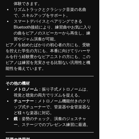
体験できます。
リズムトラックとクラシック音楽の名曲
で、スキルアップをサポート。
スマートデバイスとペアリングできる
Bluetooth接続により、練習曲やお気に入り
の曲をピアノのスピーカーから再生し、練
習やジャム演奏が可能。
ピアノを始めたばかりの初心者の方にも、受験
を控えた学生の方にも、本番に向けてリハーサ
ルを行う経験豊かなピアニストの方にも、この
ピアノは練習を充実させる比類ない汎用性と機
能性を備えています。
その他の機材
メトロノーム
：振り子式メトロノームは、
視覚と聴覚の両方でリズムを捉える。
チューナー
：メトロノーム機能付きのクリ
ップ式チューナーで、管楽器や金管楽器な
ど様々な楽器に対応。
鏡
：姿勢のチェック、演奏のジェスチャ
ー、ステージでのプレゼンス練習に最適。