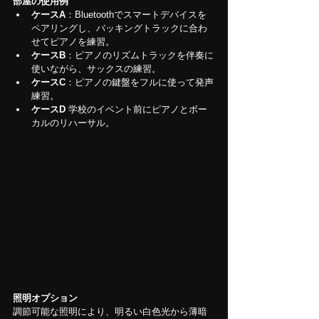
部屋の使用例
ケースA
：Bluetoothでスマートデバイスを
ペアリングし、バッキングトラックに合わ
せてピアノを練習。
ケースB
：ピアノのリズムトラックを伴奏に
使いながら、サックスの練習。
ケースC
：ピアノの鍵盤をフルに使って発声
練習。
ケースD
 学校のイベント前にピアノとボー
カルのリハーサル。
照明オプション
調節可能な照明により、明るい白色光から薄暗