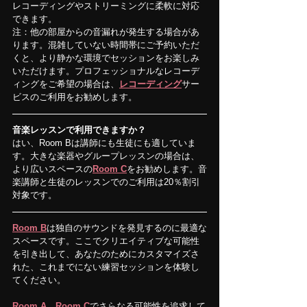
レコーディングやストリーミングに柔軟に対応
できます。
注：他の部屋からの音漏れが発生する場合があ
ります。混雑していない時間帯にご予約いただ
くと、より静かな環境でセッションをお楽しみ
いただけます。プロフェッショナルなレコーデ
ィングをご希望の場合は、
レコーディング
サー
ビスのご利用をお勧めします。
音楽レッスンで利用できますか？
はい、Room Bは講師にも生徒にも適していま
す。大きな楽器やグループレッスンの場合は、
より広いスペースの
Room C
をお勧めします。音
楽講師と生徒のレッスンでのご利用は20％割引
対象です。
Room B
は独自のサウンドを発見するのに最適な
スペースです。ここでクリエイティブな可能性
を引き出して、あなたのためにカスタマイズさ
れた、これまでにない練習セッションを体験し
てください。
Room A
、
Room C
でさらなる可能性を追求して