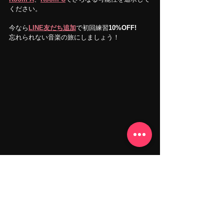
ください。
今なら
LINE友だち追加
で初回練習
10%OFF!　
忘れられない音楽の旅にしましょう！
お問い合わせはお気軽に
LINE/メール/電話
また、スタジオの雰囲気などは、SNSでもチェ
ックしていただけます。
是非フォローをお願いします！
SNS: 
Instagram
Facebook
YouTube
X
TikTok