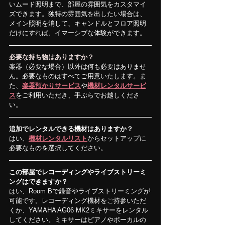
いムード照明まで、部屋の雰囲気をカスタマイ
ズできます。独特の雰囲気を出したい場合は、
メイン照明を消して、キャンドルとフロア照明
だけにすれば、イマーシブな体験ができます。
必要な持ち物はありますか？
楽器（必要な場合）以外は何も必要はありませ
ん。必要なものはすべてご用意いたします。ま
た、
楽器預かりサービス
や
機材レンタルサービ
ス
をご利用いただき、手ぶらでお越しくださ
い。
追加でレンタルできる機材はありますか？
はい、
機材レンタルリスト
からセットアップに
必要なものを選択してください。
この部屋でレコーディングやライブストリーミ
ングはできますか？
はい、Room Bで録音やライブストリーミングが
可能です。レコーディング機材をご持参いただ
くか、YAMAHA AG06 MK2ミキサーをレンタル
してください。ミキサーはピアノやボーカルの