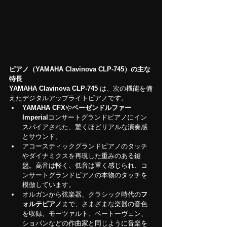
ピアノ（YAMAHA Clavinova CLP-745）の主な
特長
YAMAHA Clavinova CLP-745
 は、次の機能を備
えたデジタルアップライトピアノです。
YAMAHA CFX
や
ベーゼンドルファー
Imperial
コンサートグランドピアノにイン
スパイアされた、驚くほどリアルな演奏感
とサウンド。
アコースティックグランドピアノのタッチ
やダイナミクスを再現した重みのある鍵
盤。高音は軽く、低音は重く感じられ、コ
ンサートグランドピアノの本物のタッチを
模倣しています。
オルガンから弦楽器、クラシック時代の
フ
ォルテピアノ
まで、さまざまな楽器の音色
を収録。モーツァルト、ベートーヴェン、
ショパンなどの作曲家と同じように音楽を