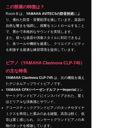
この部屋の特徴は？
Room B は、
YAMAHA AVITECSの防音技術
によ
り、優れた防音・音響処理を施しています。楽器の
自然な響きを強調し、残響をコントロールすること
で、豊かで本格的なサウンドを実現します。
また、様々な楽器や演奏スタイルに対応できるよ
う、各ツールや機材を厳選し、クリエイティビティ
を刺激する最適な練習環境を提供しています。
ピアノ（YAMAHA Clavinova CLP-745）
の主な特長
YAMAHA Clavinova CLP-745
は、次の機能を備え
たデジタルアップライトピアノです。
YAMAHA CFX
や
ベーゼンドルファーImperial
コン
サートグランドピアノにインスパイアされた、驚く
ほどリアルな演奏感とサウンド。
アコースティックグランドピアノのタッチやダイナ
ミクスを再現した重みのある鍵盤。高音は軽く、低
音は重く感じられ、コンサートグランドピアノの本
物のタッチを模倣しています。