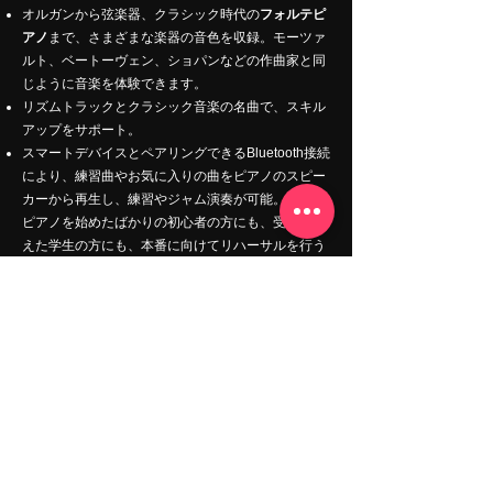
オルガンから弦楽器、クラシック時代の
フォルテピ
アノ
まで、さまざまな楽器の音色を収録。モーツァ
ルト、ベートーヴェン、ショパンなどの作曲家と同
じように音楽を体験できます。
リズムトラックとクラシック音楽の名曲で、スキル
アップをサポート。
スマートデバイスとペアリングできるBluetooth接続
により、練習曲やお気に入りの曲をピアノのスピー
カーから再生し、練習やジャム演奏が可能。
ピアノを始めたばかりの初心者の方にも、受験を控
えた学生の方にも、本番に向けてリハーサルを行う
経験豊かなピアニストの方にも、このピアノは練習
を充実させる比類ない汎用性と機能性を備えていま
す。
その他の機材
メトロノーム：
振り子式メトロノームは、視覚と聴
覚の両方でリズムを捉える。
チューナー：
メトロノーム機能付きのクリップ式チ
ューナーで、管楽器や金管楽器など様々な楽器に対
応。