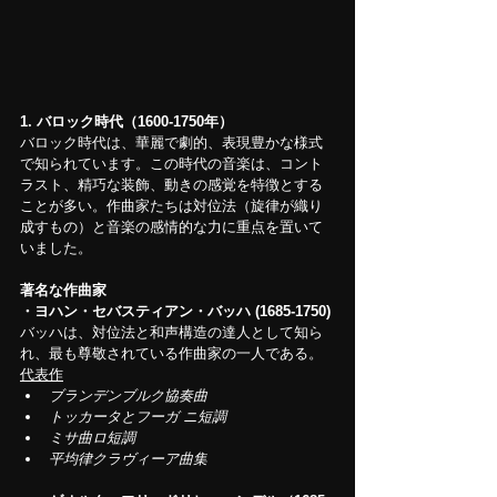
1.
バロック時代（1600-1750年）
バロック時代は、華麗で劇的、表現豊かな様式
で知られています。この時代の音楽は、コント
ラスト、精巧な装飾、動きの感覚を特徴とする
ことが多い。作曲家たちは対位法（旋律が織り
成すもの）と音楽の感情的な力に重点を置いて
いました。
著名な作曲家
・ヨハン・セバスティアン・バッハ (1685-1750)
バッハは、対位法と和声構造の達人として知ら
れ、最も尊敬されている作曲家の一人である。
代表作
ブランデンブルク協奏曲
トッカータとフーガ ニ短調
ミサ曲ロ短調
平均律クラヴィーア曲集