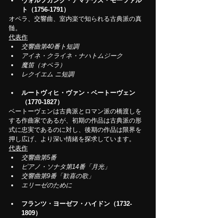
ヴォルフガング・アマデウス・モーツァル
ト（1756-1791）
オペラ、交響曲、室内楽で知られる古典派の真
髄。
代表作
交響曲第40番ト短調
アイネ・クライネ・ナハトムジーク
魔笛（オペラ）
レクイエム ニ短調
ルートヴィヒ・ヴァン・ベートーヴェン
（1770-1827）
ベートーヴェンは古典派とロマン派の橋渡しを
する作曲家であるが、初期の作品は古典派の形
式に忠実であるのに対し、後期の作品は限界を
押し広げ、より深い情緒を探求しています。
代表作
交響曲第5番
ピアノ・ソナタ第14番「月光」
交響曲第9番「歓喜の歌」
エリーゼのために
フランツ・ヨーゼフ・ハイドン（1732-
1809）