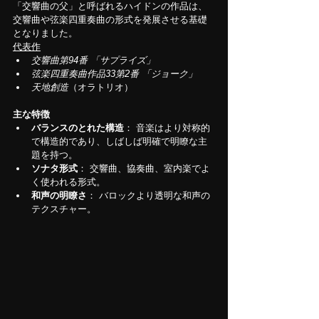
「交響曲の父」と呼ばれるハイドンの作品は、
交響曲や弦楽四重奏曲の形式を発展させる基礎
となりました。
代表作
交響曲第94番 「サプライズ」
弦楽四重奏曲作品33第2番 「ジョーク」
天地創造
（オラトリオ）
主な特徴
バランスのとれた構造
： 音楽はより対称的
で構造的であり、しばしば明確で明瞭な主
題を持つ。
ソナタ形式
： 交響曲、協奏曲、室内楽でよ
く使われる形式。
和声の明瞭さ
： バロックより透明な和声の
テクスチャー。