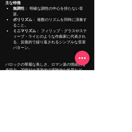
主な特徴
無調性
： 明確な調性の中心を持たない音
楽。
ポリリズム
： 複数のリズムを同時に演奏す
ること。
ミニマリズム
： フィリップ・グラスやステ
ィーブ・ライヒのような作曲家に代表され
る、反復的で繰り返されるシンプルな音楽
パターン。
バロックの華麗な美しさ、ロマン派の情緒的な
表現力、20世紀の革新的で実験的な性質など、
クラシック音楽の各時代にはそれぞれ独自のも
のがあります。これらの時代の変遷を理解する
ことで、今日の現代音楽にも影響を与え続けて
いるクラシック音楽の豊かさと多様性をより深
く理解することができます。
ベテランの楽器奏者であれ、初心者であれ、こ
れらの象徴的な作曲家たちの作品を探求するこ
とは、人間の感情と創造性の全スペクトルを解
き明かす、有意義な旅です。