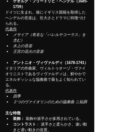
ゲオルク・フリードリヒ・ヘンデル（1685-
1759）
ドイツに生まれ、後にイギリス国籍を取得した
ヘンデルの音楽は、壮大さとドラマに特徴づけ
られる。
代表作
メサイア（有名な「ハレルヤコーラス」を
含む）
水上の音楽
王宮の花火の音楽
アントニオ・ヴィヴァルディ（1678-1741）
イタリアの作曲家、ヴィルトゥオーゾ・ヴァイ
オリニストであるヴィヴァルディは、鮮やかで
エネルギッシュな協奏曲で最もよく知られてい
る。
代表作
四季
２つのヴァイオリンのための協奏曲 ニ短調
主な特徴
装飾：
 装飾や派手さが多用されている。
コントラスト
： 派手さと柔らかさ、速い動
きと遅い動きの並置。