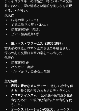
チャイコフスキーの作品は、特にバレエや交響
曲において、深い情感と叙情的な美しさを表現
することが多い。
代表作
白鳥の湖
（バレエ）
くるみ割り人形
（バレエ）
交響曲第6番「悲愴」
ピアノ協奏曲第1番
ヨハネス・ブラームス（1833-1897）
古典派の構造とロマン派の表現力を融合させ、
深みのある交響曲や室内楽を生み出した。
代表作
交響曲第1番
ハンガリー舞曲
ヴァイオリン協奏曲ニ長調
主な特徴
表現力豊かなメロディー
： 激しく感情を伝
える、長く広がりのあるメロディライン。
クロマティシズム
： 緊張感や色彩感を生み
出すために、伝統的な音階以外の音符を使
うこと。
オーケストレーションの拡大
： オーケスト