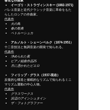
著名な作曲家
イーゴリ・ストラヴィンスキー (1882-1971)
バレエ音楽と近代クラシック音楽に革命をもた
らしたロシアの作曲家。
代表作
火の鳥
春の祭典
ペトルーシュカ
アルノルト・シェーンベルク（1874-1951）
十二音技法と無調音楽の開発で知られる。
代表作
浄められた夜
ピアノ組曲作品25
月に憑かれたピエロ
フィリップ・グラス（1937-現在）
反復的な構造と催眠的なリズムで知られるミニ
マリズム運動の中心人物。
代表作
グラスワークス
浜辺のアインシュタイン
ザ・フォトグラファー