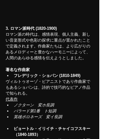
3.
ロマン派時代 (1820-1900)
ロマン派の時代は、感情表現、個人主義、新し
い音楽形式や色彩の探求に重点が置かれたこと
で定義されます。作曲家たちは、より広がりの
あるメロディーと豊かなハーモニーによって、
人間のあらゆる感情を伝えようとしました。
著名な作曲家
フレデリック・ショパン (1810-1849)
ヴィルトゥオーゾ・ピアニストであり作曲家で
もあるショパンは、詩的で技巧的なピアノ作品
で知られる。
代表作
ノクターン　変ホ長調
バラード第1番　ト短調
英雄ポロネーズ　変イ長調
ピョートル・イリイチ・チャイコフスキー
（1840-1893）