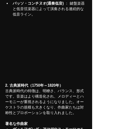
バッソ・コンチヌオ(通奏低音)
 ： 鍵盤楽器
と低音弦楽器によって演奏される連続的な
低音ライン。
2.
古典派時代（1750年～1820年）
古典派時代の特徴は、明瞭さ、バランス、形式
です。音楽はより構造化され、メロディーとハ
ーモニーが重視されるようになりました。オー
ケストラの規模も大きくなり、作曲家たちは対
称性とプロポーションを取り入れました。
著名な作曲家