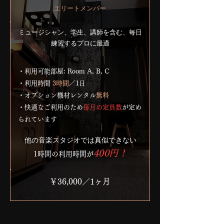
エリートメンバー
ミュージシャン、学生、講師を含む、毎日
練習するプロに最適
・利用可能部屋: Room A, B, C
・利用時間
3時間
／1日
・オプション機材レンタル
無料
・
快適なご利用のため
毎月の定員数
が定め
られています
​他の音楽スタジオでは真似できない
​400円！
1時間の利用時間が
￥36,000／1ヶ月