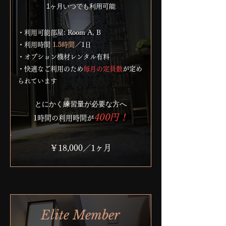
1ヶ月いつでも利用可能
・利用可能部屋: Room A, B
・利用時間
1.5時間
／1日
・オプション機材レンタル有料
・
快適なご利用のため
毎月の定員数
が定め
られています
​とにかく練習量が必要な方へ
400円！
1時間の利用時間が
￥18,000／1ヶ月
Elite Member