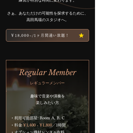
練習が特別な時間に変わります。
さぁ、あなただけの可能性を探求するために、
高田馬場のスタジオへ。
￥18,000~/1ヶ月間通い放題！
Regular Member
レギュラーメンバー
​趣味で音楽や演奏を
楽しみたい方
・利用可能部屋: Room A, B, C
・料金
¥1,400 - ¥1,800
／
1時間
・オプション機材レンタル有料