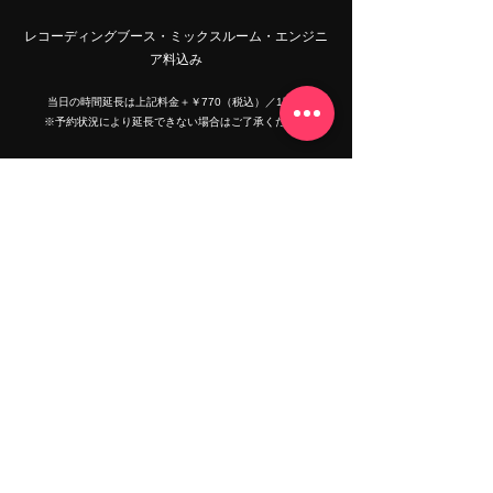
レコーディングブース・ミックスルーム・エンジニ
ア料込み​
当日の時間延長は上記料金＋￥770（税込）／1時間
​※予約状況により延長できない場合はご了承ください
ポストプロダクション料金
表示は税込価格です
パラデータミックス ￥38,500〜 / 1曲
ステレオ/ステムマスタリング ￥8,250〜 / 1曲
ピッチ補正 ￥8,800〜 / 1トラック
タイミング修正 ￥3,300〜 / 1トラック
スポット/基本的な音声編集/オーディオクリー
ンアップ
￥1,650〜 / 1トラック