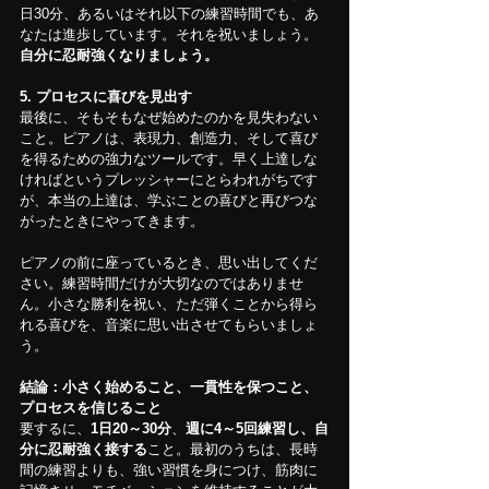
日30分、あるいはそれ以下の練習時間でも、あ
なたは進歩しています。それを祝いましょう。
自分に忍耐強くなりましょう。
5. プロセスに喜びを見出す
最後に、そもそもなぜ始めたのかを見失わない
こと。ピアノは、表現力、創造力、そして喜び
を得るための強力なツールです。早く上達しな
ければというプレッシャーにとらわれがちです
が、本当の上達は、学ぶことの喜びと再びつな
がったときにやってきます。
ピアノの前に座っているとき、思い出してくだ
さい。練習時間だけが大切なのではありませ
ん。小さな勝利を祝い、ただ弾くことから得ら
れる喜びを、音楽に思い出させてもらいましょ
う。
結論：小さく始めること、一貫性を保つこと、
プロセスを信じること
要するに、
1日20～30分
、
週に4～5回練習し、自
分に忍耐強く接する
こと。最初のうちは、長時
間の練習よりも、強い習慣を身につけ、筋肉に