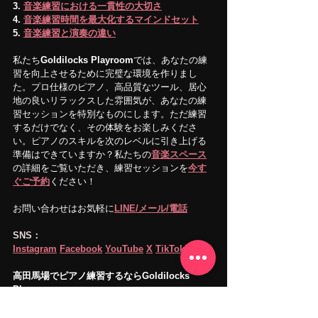
3. 
音楽練習における一貫性の大切さ
4. 
音楽練習時間を最大化するマインドセット
5. 
音楽練習と演奏の違い
私たち
Goldilocks Playroom
では、あなたの練
習を向上させるために完璧な環境を作りまし
た。プロ仕様のピアノ、高品質なツール、居心
地の良いリラックスした雰囲気が、あなたの練
習セッションを特別なものにします。ただ練習
するだけでなく、その体験をお楽しみくださ
い。ピアノのスキルを次のレベルに引き上げる
準備はできていますか？私たちの
音楽スペース
の詳細をご覧いただき、練習セッションを
今す
ぐご予約
ください！
お問い合わせはお気軽に
LINE/メール/電話
SNS：
Instagram
Facebook
YouTube
X
TikTok
高田馬場でピアノ練習するならGoldilocks 
Playroom
ご来店をお待ちしております。 
www.goldilocksplayroom.com