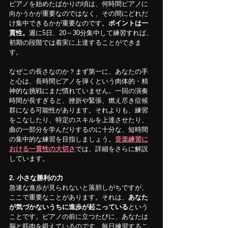
ピアノを始めたばかりの頃は、何時間ピアノに
向かうかが重要なのではなく、その間にどれだ
け集中できるかが重要なのです。
ポイントは一
貫性。
週に5日、20～30分集中して練習すれば、
初期の段階では着実に上達することができま
す。
なぜこの長さなのか？まず第一に、あなたの手
と心は、長時間ピアノを弾くという肉体的・精
神的な挑戦にまだ慣れていません。一回の演奏
時間が長すぎると、挫折や緊張、燃え尽き症候
群になる可能性があります。それよりも、練習
をこなしたり、特定のスキルを上達させたり、
曲の一部分を学んだりするのに十分な、短時間
の集中的な練習を目指しましょう。
音楽練習に
おける一貫性の大切さ
では、詳細をさらに解説
しています。
2. 小さな勝利の力
急速な進歩が見られないと落胆しがちですが、
ここで重要なことがあります。それは、
あなた
が気づかないうちに進歩が起こっている
という
ことです。ピアノの前に立つたびに、あなたは
脳と筋肉を鍛えているのです。毎日練習するこ