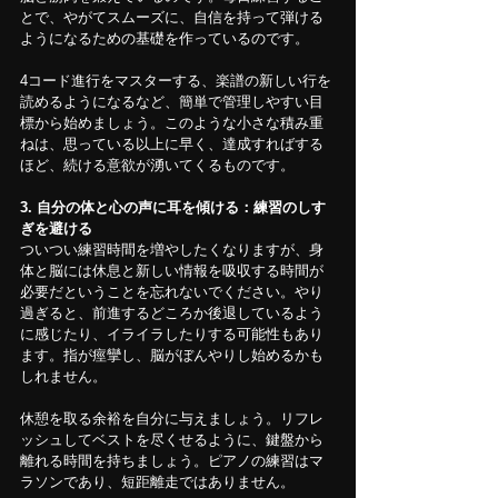
とで、やがてスムーズに、自信を持って弾ける
ようになるための基礎を作っているのです。
4コード進行をマスターする、楽譜の新しい行を
読めるようになるなど、簡単で管理しやすい目
標から始めましょう。このような小さな積み重
ねは、思っている以上に早く、達成すればする
ほど、続ける意欲が湧いてくるものです。
3. 自分の体と心の声に耳を傾ける：練習のしす
ぎを避ける
ついつい練習時間を増やしたくなりますが、身
体と脳には休息と新しい情報を吸収する時間が
必要だということを忘れないでください。やり
過ぎると、前進するどころか後退しているよう
に感じたり、イライラしたりする可能性もあり
ます。指が痙攣し、脳がぼんやりし始めるかも
しれません。
休憩を取る余裕を自分に与えましょう。リフレ
ッシュしてベストを尽くせるように、鍵盤から
離れる時間を持ちましょう。ピアノの練習はマ
ラソンであり、短距離走ではありません。