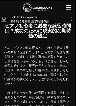
Goldilocks Playroom
2025年1月26日
読了時間: 5分
ピアノ初心者に必要な練習時間
は？成功のために現実的な期待
値の設定
初めてピアノの前に座ると、これから始まる旅
への興奮に流されてしまいがちです。好きな曲
を弾き、上達して友達や家族に感動を与えてい
る自分を思い浮かべるかもしれません。しかし
練習を始めると、現実が見えてきます。指はこ
わばり、頭の中は新しい情報に圧倒され、もし
かしたら、「上達するためには、実際どれくら
い練習が必要だろう？」と思い始めるかもしれ
ません。
これは初心者なら誰もが直面する質問、そして
厄介なものです。私たちは皆、結果を求めてい
ます。早く上達したい。しかし、音楽は競争で