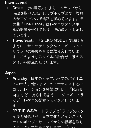
International
Drake　
その適応力により、トラップから
R&Bを取り入れたヒップホップまで、複数
のサブジャンルで成功を収めています。彼
の曲「One Dance」はレゲエやダンスホー
ルの影響を受けており、彼の多才さを示し
ています。
Travis Scott　
「SICKO MODE」で聴ける
ように、サイケデリックやアンビエント・
サウンドの要素を音楽に取り入れていま
す
。
このようなスタイルの融合が、彼のス
タイルを際立たせています。
Japan
Anarchy　
日本のヒップホップのパイオニ
アの一人、他ジャンルのアーティストとの
コラボレーションを頻繁に行い、「Run It 
Up」などに見られるように、ジャズ、トラ
ップ、レゲエの影響をミックスしていま
す。
JP THE WAVY　
トラップとJラップのスタ
イルを融合させ、日本文化とメインストリ
ームのポップ・サウンドからの影響を取り
入れることで知られています。「Cho 