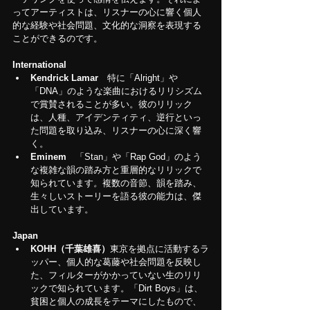
ってアーティストは、リスナーの心に響く個人
的な経験や社会問題、文化的な洞察を表現する
ことができるのです。
International
Kendrick Lamar　
特に「Alright」や
「DNA」のような楽曲におけるリリシズム
で賞賛されることが多い。彼のリリック
は、人種、アイデンティティ、逆行といっ
た問題を取り込み、リスナーの心に深く響
く。
Eminem　
「Stan」や「Rap God」のよう
な複雑な韻の踏み方と重層的なリリックで
知られています
。
複数の音節、韻を踏み、
生々しいストーリーを語る彼の能力は、傑
出しています。
Japan
KOHH（千葉雄喜）
東京を拠点に活動するラ
ッパー、個人的な葛藤や社会問題を反映し
た、フィルターがかかっていない生のリリ
ックで知られています。「Dirt Boys」は、
貧困と個人の成長をテーマにしたもので、