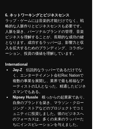
6.
ネットワーキングとビジネスセンス
ラップ・ゲームには音楽的才能だけでなく、戦
略的な人脈作りとビジネスセンスも必要です。
人脈を築き、パーソナルブランドの管理、音楽
ビジネスを理解することが、長期的な成功の鍵
となります。成功するラッパーは、影響力と収
入を拡大するためのブランディング、コラボレ
ーション、投資の価値を理解しています。
International
Jay-Z　
伝説的なラッパーであるだけでな
く、エンターテイメント会社Roc Nationで
複数の事業を展開し、業界で最も裕福なア
ーティストの1人となった、精通したビジネ
スマンでもある。
Nipsey Hussle　
根っからの起業家であり、
自身のブランドを築き、マラソン・クロー
ジング・ストアなどのプロジェクトでコミ
ュニティに投資しました。彼のビジネスへ
のフォーカスは、多くの未来のラッパーた
ちにインスピレーションを与えました。