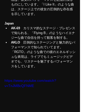
ものにしています。「I Like It」のような曲
は、ステージ上での彼女の圧倒的な存在感
を示しています。
Japan
AK-69　
カリスマ的なステージ・プレゼンス
で知られる、「Flying B」
の
ようなハイエナ
ジーな曲で自信を持って観客を制する。
AKLO　
圧倒的なステージングと魅力的なパ
フォーマンスで知られていてます。
「RGTO」
の
ような曲での彼のエネルギッシ
ュな表現は、ライブでもミュージックビデ
オでも、リスナーを魅了するパフォーマン
スをしています。
https://www.youtube.com/watch?
v=TnJMBcQFNME