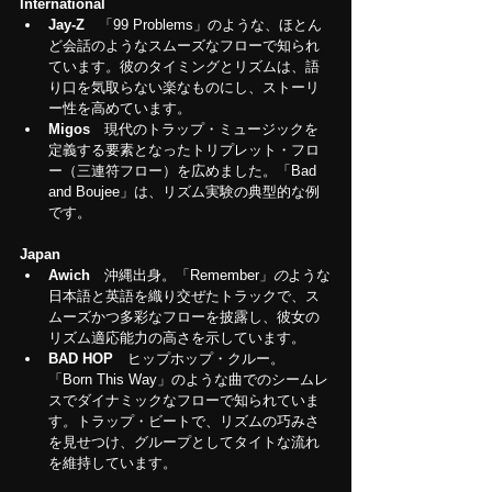
International
Jay-Z
　「99 Problems」のような、ほとん
ど会話のようなスムーズなフローで知られ
ています
。
彼のタイミングとリズムは、語
り口を気取らない楽なものにし、ストーリ
ー性を高めています。
Migos
　現代のトラップ・ミュージックを
定義する要素となったトリプレット・フロ
ー（三連符フロー）を広めました。「Bad 
and Boujee」は、リズム実験の典型的な例
です。
Japan
Awich　
沖縄出身。「Remember」
の
ような
日本語と英語を織り交ぜたトラックで、ス
ムーズかつ多彩なフローを披露し、彼女の
リズム適応能力の高さを示しています。
BAD HOP　
ヒップホップ・クルー。
「Born This Way」のような曲でのシームレ
スでダイナミックなフローで知られていま
す
。
トラップ・ビートで、リズムの巧みさ
を見せつけ、グループとしてタイトな流れ
を維持しています。