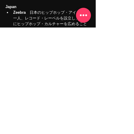
Japan
Zeebra　
日本のヒップホップ・アイコンの
一人、レコード・レーベルを設立し、日本
にヒップホップ・カルチャーを広めること
で起業家として成功しました。多くの日本
の若手ラッパーに戦略的にキャリアを追求
するようを影響を与えました。
あなたのラップ・ゲームを次のレベルに引き上
げる準備はできていますか？
ヒップホップでの成功とは、単にバースを口ず
さむだけではありません。リリシズム、フロ
ー、適応力、フリースタイル、パフォーマン
ス、そしてビジネスのスキルをマスターするこ
とです。アメリカ、日本、そして世界のどのア
ーティストからインスピレーションを受けて
も、これらのスキルはラップで長続きするキャ
リアの基礎となります。献身的な努力と適切な
ツールがあれば、この業界で自分の居場所を切
り開くことができます。
もし、あなたが本気で足跡を残したいなら、私
たちがレベルアップのお手伝いをします。プロ