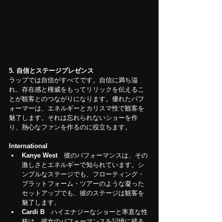
5.
自信とステージプレゼンス
ラップでは自信がすべてです。自信に満ち溢
れ、存在感と権威をもってリリックを伝えるこ
とが観客とのつながりになります。優れたパフ
ォーマーは、エネルギーとカリスマ性で観客を
魅了します。それは忘れられないショーを作
り、熱心なファンを作るのに役立ちます。
International
Kanye West
　彼のパフォーマンスは、その
激しさとエネルギーで知られています。シ
ンプルなステージでも、フローティング・
プラットフォーム・ツアーのような凝った
セットアップでも、彼のステージは観客を
魅了します。
Cardi B
　ハイエナジーなショーと率直な性
格は、彼女のパフォーマンスを記憶に残る