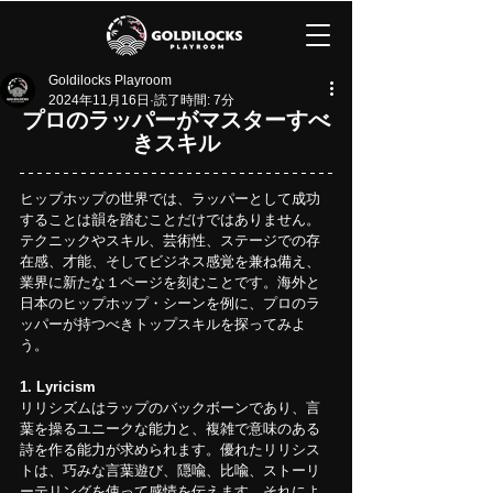
Goldilocks Playroom
2024年11月16日
読了時間: 7分
プロのラッパーがマスターすべ
きスキル
ヒップホップの世界では、ラッパーとして成功
することは韻を踏むことだけではありません。
テクニックやスキル、芸術性、ステージでの存
在感、才能、そしてビジネス感覚を兼ね備え、
業界に新たな１ページを刻むことです。海外と
日本のヒップホップ・シーンを例に、プロのラ
ッパーが持つべきトップスキルを探ってみよ
う。
1.
Lyricism
リリシズムはラップのバックボーンであり、言
葉を操るユニークな能力と、複雑で意味のある
詩を作る能力が求められます。優れたリリシス
トは、巧みな言葉遊び、隠喩、比喩、ストーリ
ーテリングを使って感情を伝えます。それによ