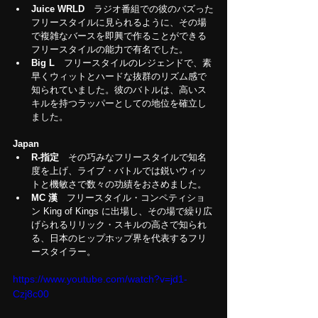
Juice WRLD　
ラジオ番組での彼のバズった
フリースタイルに見られるように、その場
で複雑なバースを即興で作ることができる
フリースタイルの能力で有名でした。
Big L
　フリースタイルのレジェンドで、素
早くウィットとハードな抜群のリズム感で
知られていました。彼のバトルは、高いス
キルを持つラッパーとしての地位を確立し
ました。
Japan
R-指定　
その巧みなフリースタイルで知名
度を上げ、ライブ・バトルでは鋭いウィッ
トと機敏さで数々の功績をおさめました。
MC 漢　
フリースタイル・コンペティショ
ン King of Kings
に出場し、その場で繰り広
げられるリリック・スキルの高さで知られ
る、日本のヒップホップ界を代表するフリ
ースタイラー。
https://www.youtube.com/watch?v=jd1-
Czj8c00