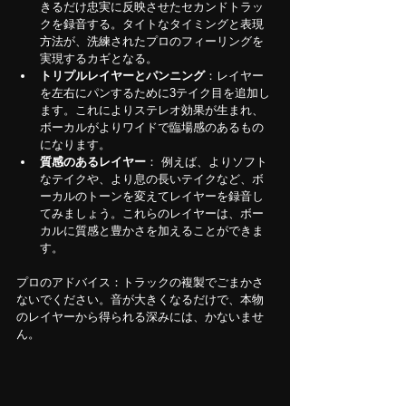
きるだけ忠実に反映させたセカンドトラッ
クを録音する。タイトなタイミングと表現
方法が、洗練されたプロのフィーリングを
実現するカギとなる。
トリプルレイヤーとパンニング
：レイヤー
を左右にパンするために3テイク目を追加し
ます。これによりステレオ効果が生まれ、
ボーカルがよりワイドで臨場感のあるもの
になります。
質感のあるレイヤー
： 例えば、よりソフト
なテイクや、より息の長いテイクなど、ボ
ーカルのトーンを変えてレイヤーを録音し
てみましょう。これらのレイヤーは、ボー
カルに質感と豊かさを加えることができま
す。
プロのアドバイス：トラックの複製でごまかさ
ないでください。音が大きくなるだけで、本物
のレイヤーから得られる深みには、かないませ
ん。