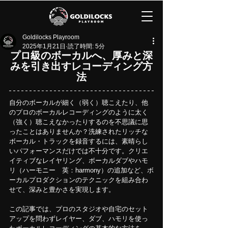
Goldilocks Playroom
2025年1月21日
読了時間: 5分
プロ級のボーカルへ、厚みと深
みを引き出すレコーディング方
法
自分のボーカルが細く（弱く）聴こえたり、他
のプロのボーカルレコーディングのように太く
（強く）聴こえなかったりするのを不思議に思
ったことはありませんか？洗練されたリッチな
ボーカル・トラックを録音するには、素晴らし
いパフォーマンスだけでは不十分です。クリエ
イティブなレイヤリング、ボーカルダブやハモ
リ（ハーモニー　英：harmony）の追加など、ボ
ーカルプロダクションのテクニックを組み合わ
せて、深みと豊かさを実現します。
この記事では、プロのスタジオや自宅のセット
アップを問わずレイヤー、ダブ、ハモリを使っ