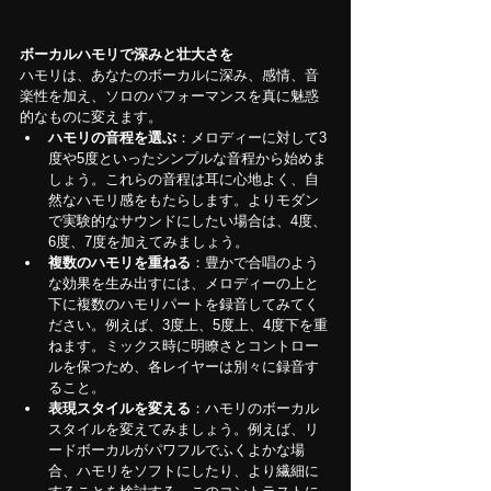
ボーカルハモリで深みと
壮大
さを
ハモリは、あなたのボーカルに深み、感情、音
楽性を加え、ソロのパフォーマンスを真に魅惑
的なものに変えます。
ハモリの音程を選ぶ
：メロディーに対して3
度や5度といったシンプルな音程から始めま
しょう。これらの音程は耳に心地よく、自
然なハモリ感をもたらします。よりモダン
で実験的なサウンドにしたい場合は、4度、
6度、7度を加えてみましょう。
複数のハモリを重ねる
：豊かで合唱のよう
な効果を生み出すには、メロディーの上と
下に複数のハモリパートを録音してみてく
ださい。例えば、3度上、5度上、4度下を重
ねます。ミックス時に明瞭さとコントロー
ルを保つため、各レイヤーは別々に録音す
ること。
表現スタイルを変える
：ハモリのボーカル
スタイルを変えてみましょう。例えば、リ
ードボーカルがパワフルでふくよかな場
合、ハモリをソフトにしたり、より
繊細に