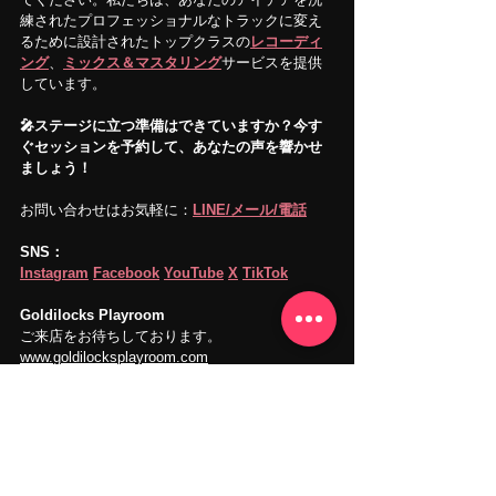
練されたプロフェッショナルなトラックに変え
るために設計されたトップクラスの
レコーディ
ング
、
ミックス＆マスタリング
サービスを提供
しています。
🎤ステージに立つ準備はできていますか？今す
ぐセッションを予約して、あなたの声を響かせ
ましょう！
お問い合わせはお気軽に：
LINE/メール/電話
SNS：
Instagram
Facebook
YouTube
X
TikTok
Goldilocks Playroom
ご来店をお待ちしております。 
www.goldilocksplayroom.com
私たちの音楽・レコーディングスタジオは
アク
セス良好な
東京都新宿区高田馬場にあります。
音楽レコーディング