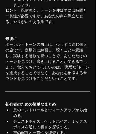
ましょう。
ヒント
：忍耐強く。トーンを伸ばすには時間と
一貫性が必要ですが、あなたの声を際立たせ
る、やりがいのある旅です。
最後に
ボーカル・トーンの向上は、少しずつ進む個人
の旅です。定期的に練習し、聴くことを意識
し、実験する意欲を持つことで、あなただけの
トーンを見つけ、磨き上げることができるでし
ょう。覚えておいてほしいのは、“完璧な”トーン
を達成することではなく、あなたを象徴するサ
ウンドを見つけることだということです。
初心者のための簡単なまとめ
息のコントロールとウォームアップから始
める。
チェストボイス、ヘッドボイス、ミックス
ボイスを通して響きを探求する。
声の配置と一貫性を練習する。