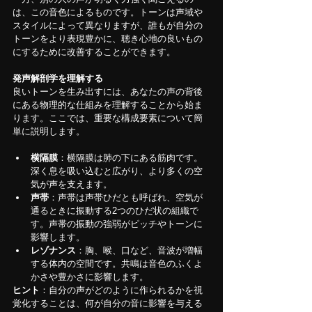
は、この音色によるものです。トーンは声域や
スタイルによって異なりますが、誰もが自分の
トーンをより表現豊かに、聴き心地の良いもの
にするために改善することができます。
発声解剖学を理解する
良いトーンを生み出すには、あなたの声の背後
にある物理的な仕組みを理解することから始ま
ります。ここでは、重要な構成要素について簡
単に説明します。
横隔膜
：横隔膜は肺の下にある筋肉です。
深く息を吸い込むと広がり、より多くの空
気が声を支えます。
声帯
：声帯は声帯ひだとも呼ばれ、空気が
通るときに振動する2つのひだ状の組織で
す。声帯の振動の強弱がピッチやトーンに
影響します。
レゾナンス
：胸、喉、口など、音波が増幅
する体内の空間です。共鳴は音色のふくよ
かさや豊かさに影響します。
ヒント
：自分の声がどのように作られるかを視
覚化することは、何が自分の音に影響を与える