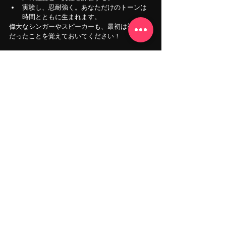
実験し、忍耐強く。あなただけのトーンは
時間とともに生まれます。
偉大なシンガーやスピーカーも、最初は初心者
だったことを覚えておいてください！
このブログが、ユニークで表現力豊かなボーカ
ルを身につけるための実践的なステップになれ
ば幸いです。
しかし、より個人的な直接指導をご希望でした
ら、あなたを新たな高みに到達するために、専
門家による
プライベート・
ボ
ーカル・コーチン
グ
を提供いたします。
また、練習をより充実させるために、プロ仕様
のツールを備えた
専用スペースが必要な方
、
ボ
イトレ
、
ボーカルレッスン
に興味がある方は
ミ
ュージックルーム
サービス
ペ
ージを是非ご覧く
ださい。あなたのボーカル目標をより早く、よ
り簡単に達成するお手伝いいたします！
お問い合わせはお気軽に
LINE/メール/電話