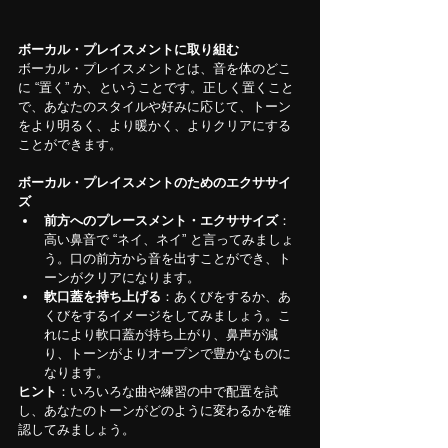
ボーカル・プレイスメントに取り組む
ボーカル・プレイスメントとは、音を体のどこ
に “置く” か、ということです。正しく置くこと
で、あなたのスタイルや好みに応じて、トーン
をより明るく、より暖かく、よりクリアにする
ことができます。
ボーカル・プレイスメントのためのエクササイ
ズ
前方へのプレースメント・エクササイズ
：
高い鼻音で “ネイ、ネイ” と言ってみましょ
う。口の前方から音を出すことができ、ト
ーンがクリアになります。
軟口蓋を持ち上げる
：あくびをするか、あ
くびをするイメージをしてみましょう。こ
れにより軟口蓋が持ち上がり、鼻声が減
り、トーンがよりオープンで豊かなものに
なります。
ヒント
：いろいろな曲や練習の中で配置を試
し、あなたのトーンがどのように変わるかを確
認してみましょう。