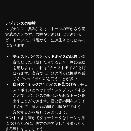
レゾナンスの実験
レゾナンス（共鳴）とは、トーンの豊かさや充
実感のことです。共鳴が大きければ大きいほ
ど、トーンはより暖かく、生き生きとしたもの
になります。
チェストボイスとヘッドボイスの比較
：低
音で歌ったり話したりするとき、胸に振動
を感じます。これは “チェストボイス” と呼
ばれます。高音では、頭の周りに振動を感
じる “ヘッドボイス”を使うことが多い。
自分の “ミックス” ボイスを見つける
：チェ
ストボイスとヘッドボイスをブレンドする
ことで、バランスの取れた多彩なトーンを
出すことができます。音と音の間をスライ
ドさせて、胸と頭の間で共鳴がどのように
変化するかを感じてみましょう。
ヒント
：より豊かでダイナミックなトーンを身
につけるために、両方の声で話したり歌ったり
する練習をしましょう。