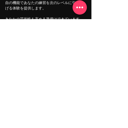
自の機能であなたの練習を次のレベルに引き上
げる体験を提供します。
あなたの芸術性を高める準備はできています
か？
ミュージックルーム
のページをチェック！
個人練習に特化した
Goldilocks Playroom
で、
忘れられない瞬間を創るために今すぐご予約く
ださい🎵
お問い合わせはお気軽に：
LINE/メール/電話
SNS：
Instagram
Facebook
YouTube
X
TikTok
Goldilocks Playroom
ご来店をお待ちしております。 
www.goldilocksplayroom.com
私たちの音楽・レコーディングスタジオは東京
都新宿区高田馬場にあります。
ボーカル練習
楽器練習
ピアノ練習
ミュージックラバー
音楽練習