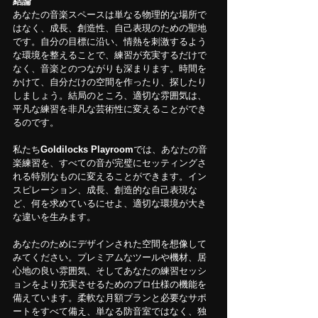
結論
あなたの音楽スペースは単なる物理的な場所で
はなく、成長、創造性、自己表現のための聖地
です。自分の目標に沿い、情熱を刺激するよう
な環境を整えることで、練習が充実するだけで
なく、音楽とのつながりも深まります。時間を
かけて、自分だけの空間を作ったり、探したり
しましょう。結局のところ、適切な雰囲気は、
平凡な練習を非凡な芸術性に変えることができ
るのです。
私たち
Goldilocks Playroom
では、あなたの音
楽練習を、すべての音が完璧にセッティングさ
れる特別なものに変えることができます。イン
スピレーション、成長、創造的な自己表現な
ど、何を求めているにせよ、適切な環境が大き
な違いを生みます。
あなたのためにデザインされた空間を想像して
みてください。プレミアムなツールや機材、居
心地の良い雰囲気、そしてあなたの練習セッシ
ョンをより充実させるためのプロ仕様の機能を
備えています。柔軟な月額プランと必要なサポ
ートをすべて備え、単なる防音室ではなく、独