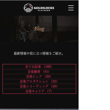
Blog
​最新情報や役に立つ情報をご紹介。
全ての記事
（168）
168件の記事
音楽練習
（41）
41件の記事
音楽シェア
（20）
20件の記事
音楽プロダクション
（22）
22件の記事
音楽レコーディング
（20）
20件の記事
音楽キャリア
（7）
7件の記事