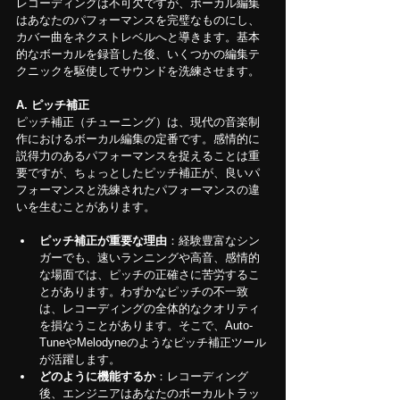
レコーディングは不可欠ですが、ボーカル編集
はあなたのパフォーマンスを完璧なものにし、
カバー曲をネクストレベルへと導きます。基本
的なボーカルを録音した後、いくつかの編集テ
クニックを駆使してサウンドを洗練させます。
A. ピッチ補正
ピッチ補正（チューニング）は、現代の音楽制
作におけるボーカル編集の定番です。感情的に
説得力のあるパフォーマンスを捉えることは重
要ですが、ちょっとしたピッチ補正が、良いパ
フォーマンスと洗練されたパフォーマンスの違
いを生むことがあります。
ピッチ補正が重要な理由
：経験豊富なシン
ガーでも、速いランニングや高音、感情的
な場面では、ピッチの正確さに苦労するこ
とがあります。わずかなピッチの不一致
は、レコーディングの全体的なクオリティ
を損なうことがあります。そこで、Auto-
TuneやMelodyneのようなピッチ補正ツール
が活躍します。
どのように機能するか
：レコーディング
後、エンジニアはあなたのボーカルトラッ