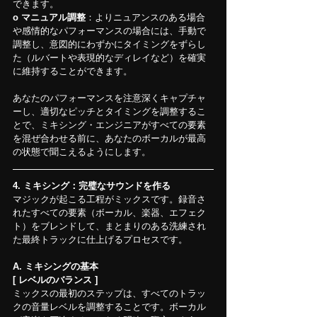
できます。
o マニュアル調整
：よりニュアンスのある場合
や感情的なパフォーマンスの場合には、手動で
調整し、意図的にわずかにタイミングをずらし
た（ルバートや表現的なディレイなど）を確実
に維持することができます。
あなたのパフォーマンスを注意深くキャプチャ
ーし、適切なピッチとタイミングを調整するこ
とで、ミキシング・エンジニアがすべての要素
を混ぜ合わせる前に、あなたのボーカルが最高
の状態で聞こえるようにします。
4. ミキシング：完璧なサウンドを作る
マジックが起こる工程がミックスです。録音さ
れたすべての要素（ボーカル、楽器、エフェク
ト）をブレンドして、まとまりのある洗練され
た最終トラックに仕上げるプロセスです。
A. ミキシングの基本
[ レベルのバランス ]
ミックスの最初のステップは、すべてのトラッ
クの音量レベルを調整することです。ボーカル