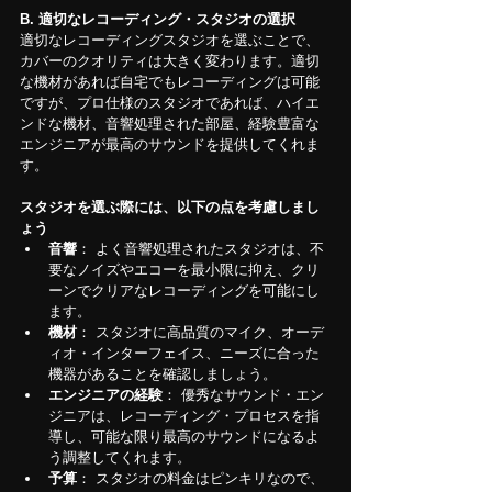
B. 適切なレコーディング・スタジオの選択
適切なレコーディングスタジオを選ぶことで、
カバーのクオリティは大きく変わります。適切
な機材があれば自宅でもレコーディングは可能
ですが、プロ仕様のスタジオであれば、ハイエ
ンドな機材、音響処理された部屋、経験豊富な
エンジニアが最高のサウンドを提供してくれま
す。
スタジオを選ぶ際には、以下の点を考慮しまし
ょう
音響
： よく音響処理されたスタジオは、不
要なノイズやエコーを最小限に抑え、クリ
ーンでクリアなレコーディングを可能にし
ます。
機材
： スタジオに高品質のマイク、オーデ
ィオ・インターフェイス、ニーズに合った
機器があることを確認しましょう。
エンジニアの経験
： 優秀なサウンド・エン
ジニアは、レコーディング・プロセスを指
導し、可能な限り最高のサウンドになるよ
う調整してくれます。
予算
： スタジオの料金はピンキリなので、