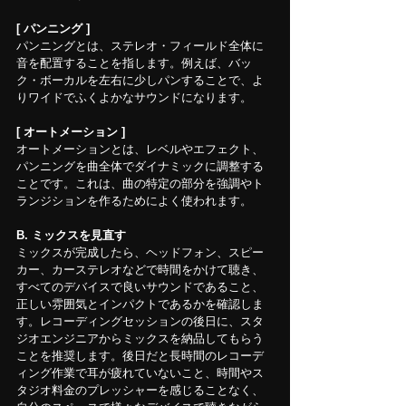
[ パンニング ]
パンニングとは、ステレオ・フィールド全体に
音を配置することを指します。例えば、バッ
ク・ボーカルを左右に少しパンすることで、よ
りワイドでふくよかなサウンドになります。
[ オートメーション ]
オートメーションとは、レベルやエフェクト、
パンニングを曲全体でダイナミックに調整する
ことです。これは、曲の特定の部分を強調やト
ランジションを作るためによく使われます。
B. ミックスを見直す
ミックスが完成したら、ヘッドフォン、スピー
カー、カーステレオなどで時間をかけて聴き、
すべてのデバイスで良いサウンドであること、
正しい雰囲気とインパクトであるかを確認しま
す。レコーディングセッションの後日に、スタ
ジオエンジニアからミックスを納品してもらう
ことを推奨します。後日だと長時間のレコーデ
ィング作業で耳が疲れていないこと、時間やス
タジオ料金のプレッシャーを感じることなく、