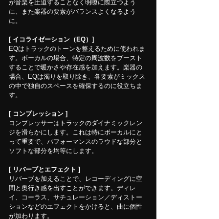
が音楽を圧迫することなく明瞭に際立つよう
に、また楽器の要素がバランスよくなるよう
に。
[ イコライゼーション（EQ）]
EQはトラックのトーンを整えるために使われま
す。ボーカルの場合、特定の周波数をブースト
することで暖かさや存在感を加えます。楽器の
場合、EQは濁りを取り除き、各要素がミックス
の中で独自のスペースを確保するのに役立ちま
す。
[ コンプレッション ]
コンプレッサーはトラックのダイナミックレン
ジを滑らかにします。これは特にボーカルにと
って重要で、パフォーマンスのラウドな部分と
ソフトな部分を均等にします。
[ リバーブとエフェクト ]
リバーブを加えることで、レコーディングに空
間と奥行き感を出すことができます。ディレ
イ、コーラス、サチュレーション／ディストー
ションなどのエフェクトをかけると、曲に個性
が加わります。