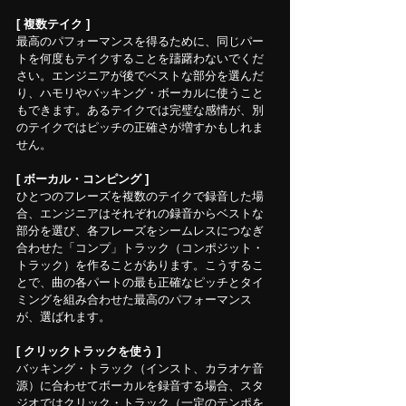
[ 複数テイク ]
最高のパフォーマンスを得るために、同じパー
トを何度もテイクすることを躊躇わないでくだ
さい。エンジニアが後でベストな部分を選んだ
り、ハモリやバッキング・ボーカルに使うこと
もできます。あるテイクでは完璧な感情が、別
のテイクではピッチの正確さが増すかもしれま
せん。
[ ボーカル・コンピング ]
ひとつのフレーズを複数のテイクで録音した場
合、エンジニアはそれぞれの録音からベストな
部分を選び、各フレーズをシームレスにつなぎ
合わせた「コンプ」トラック（コンポジット・
トラック）を作ることがあります。こうするこ
とで、曲の各パートの最も正確なピッチとタイ
ミングを組み合わせた最高のパフォーマンス
が、選ばれます。
[ クリックトラックを使う ]
バッキング・トラック（インスト、カラオケ音
源）に合わせてボーカルを録音する場合、スタ
ジオではクリック・トラック（一定のテンポを