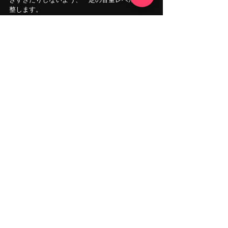
整します。
[ 最終EQ調整 ]
マスタリングエンジニアは、ヘッドフォンから
スピーカーまで、さまざまな再生システムでト
ラックがうまく再生されるように、最終的なEQ
調整を行います。
[ コンプレッションとリミッティング ]
マスタリングでは、歪みを発生させることなく
トラックのラウドネスとパンチを引き出すため
に、最終的なコンプレッションとリミッティン
グのレイヤーも加えます。
[ ファイル変換 ]
マスタリングされたトラックは、44.1kHz 16-bit
や48kHz 24-bitなど、配信に適したフォーマット
に変換されます。