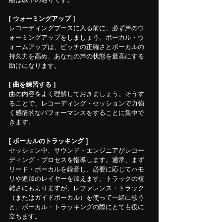
[ ウォーミングアップ ]
レコーディングブースに入る前に、必ず声のウ
ォーミングアップをしましょう。ボーカル・ウ
ォームアップは、ピッチの正確さとボーカルの
持久力を高め、あなたの声の状態を最高にする
助けになります。
[ 曲を練習する ]
曲の内容をよく理解しておきましょう。そうす
ることで、レコーディング・セッションで力強
く感情的なパフォーマンスをすることに集中で
きます。
[ ボーカルのトラッキング ]
セッション中、サウンド・エンジニアがレコー
ディング・プロセスを指導します。通常、まず
リード・ボーカルを録音し、必要に応じてハモ
リや追加のレイヤーを加えます。トラックの複
雑さにもよりますが、レファレンス・トラック
（またはガイドボーカル）を使って一緒に歌う
と、ボーカル・トラッキングの際にとても役に
立ちます。