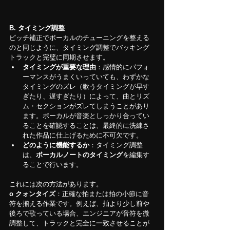
B. タイミング調整
ピッチ補正でボーカルのチューニングを整える
のと同じように、タイミング調整でバッキング
トラックと完璧に同期させます。
タイミングが重要な理由
：感情的にパフォ
ーマンスがうまくいっていても、わずかな
タイミングのズレ（歌うタイミングが早す
ぎたり、遅すぎたり）によって、曲とリズ
ム・セクションがズレてしまうことがあり
ます。ボーカルが音楽としっかり合ってい
ることを確認することは、最終的に洗練さ
れた作品に仕上げるために不可欠です。
どのように機能するか
：タイミング調整
は、
ボーカルノートのタイミング
を編集す
ることで行います。
これには次の方法があります。
o クォンタイズ
：正確な拍または拍の小節に音
符を揃える作業です。例えば、拍より少し前や
後ろで歌っている場合、エンジニアが音符を微
調整して、トラックと完全に一致させることが