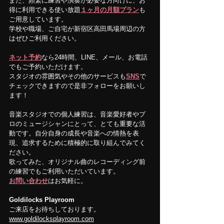
また、頻繁に練習や演奏が必要な方向けに、お
得に利用できる使い放題
１ヶ月の月額プラン
も
ご用意しています。
学校や職場、ご自宅が新宿区高田馬場周辺の方
はぜひご利用ください。
ネット予約
なら24時間、LINE、メール、お電話
でもご予約いただけます。
スタジオの雰囲気やその他のサービスも
SNS
で
チェックできますので是非フォローをお願いし
ます！
音楽スタジオでの個人練習は、音楽愛好者やプ
ロのミュージシャンにとって、とても重要な活
動です。自分自身の成長や音楽への情熱を表
現、追求するために積極的に取り組んでみてく
ださい。
歌ってみた、オリジナル曲のレコーディング前
の練習でもご利用いただいています。
お問い合わせ
はお気軽に。
Goldilocks Playroom
ご来店をお待ちしております。
www.goldilocksplayroom.com