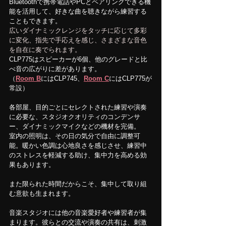
Bluetoothで携帯電話やPCとペアリングできる機
能を活用して、好きな曲を聴きながら練習する
こともできます。
広いダイナミックレンジをタッチに応じて多彩
に変化、指先で手応えを感じ、さまざまな音色
を自在に奏でられます。
CLP775はスピーカーが6個、他のグレードと比
べ音の広がりに差があります。
（
Room
 B
にはCLP745、
Room
 C
にはCLP775が
常設）
各部屋、目的ごとにセレクトされた練習や演奏
に必要な、スタジオクオリティのコンデンサ
ー、ダイナミックマイクなどの機材を完備。
室内の照明は、その日の気分で自由に調整可
能。暖かい色調は心地良さを感じさせ、練習中
のストレスを軽減する助け、集中力を高める効
果もあります。
また限られた時間だからこそ、集中して取り組
む意欲も生まれます。
音楽スタジオには他の音楽愛好者や練習者が集
まります。彼らとの交流や演奏の共有は、刺激