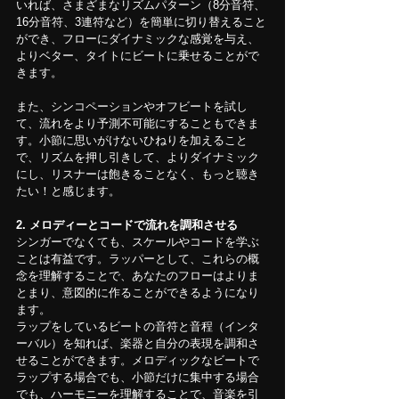
いれば、さまざまなリズムパターン（8分音符、
16分音符、3連符など）を簡単に切り替えること
ができ、フローにダイナミックな感覚を与え、
よりベター、タイトにビートに乗せることがで
きます。
また、シンコペーションやオフビートを試し
て、流れをより予測不可能にすることもできま
す。小節に思いがけないひねりを加えること
で、リズムを押し引きして、よりダイナミック
にし、リスナーは飽きることなく、もっと聴き
たい！と感じます。
2.
メロディーとコードで流れを調和させる
シンガーでなくても、スケールやコードを学ぶ
ことは有益です。ラッパーとして、これらの概
念を理解することで、あなたのフローはよりま
とまり、意図的に作ることができるようになり
ます。
ラップをしているビートの音符と音程（インタ
ーバル）を知れば、楽器と自分の表現を調和さ
せることができます。メロディックなビートで
ラップする場合でも、小節だけに集中する場合
でも、ハーモニーを理解することで、音楽を引