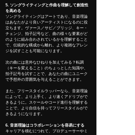
5.
ソングライティングと作曲を理解して創造性
を高める
ソングライティングはアートであり、音楽理論
はあなたがより良いアーティストになるのに役
立ちます。ヴァース／サビ／ブリッジ、キー・
チェンジ、拍子記号など、曲の様々な要素がど
のように組み合わされているかを理解すること
で、伝統的な構成から離れ、より複雑なアレン
ジを試すことも可能になります。
次の曲には意外なひねりを加えてみる？転調
（キーを変えること）のちょっとした知識や、
拍子記号を試すことで、あなたの曲にユニーク
で予想外の雰囲気を与えることができます。
また、フリースタイルラッパーなら、音楽理論
によって、より上手く、より速くアドリブがで
きるように。スケールやコード進行を理解する
ことで、より自信を持ってフリースタイルがで
きるようになります。
6.
音楽理論はコラボレーションを容易にする
キャリアを積むにつれて、プロデューサーやミ