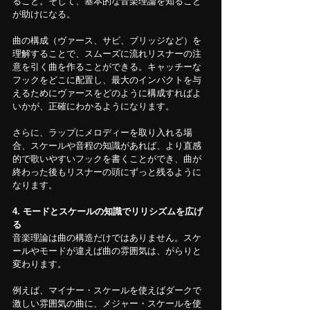
ること。そして、基本的な音楽理論を知ること
が助けになる。
曲の構成（ヴァース、サビ、ブリッジなど）を
理解することで、スムーズに流れリスナーの注
意を引く曲を作ることができる。キャッチーな
フックをどこに配置し、最大のインパクトを与
えるためにヴァースをどのように構成すればよ
いかが、正確にわかるようになります。
さらに、ラップにメロディーを取り入れる場
合、スケールや音程の知識があれば、より直感
的で歌いやすいフックを書くことができ、曲が
終わった後もリスナーの頭にずっと残るように
なります。
4.
モードとスケールの知識でリリシズムを広げ
る
音楽理論は曲の構造だけではありません。スケ
ールやモードが違えば曲の雰囲気は、がらりと
変わります。
例えば、マイナー・スケールを使えばダークで
激しい雰囲気の曲に、メジャー・スケールを使