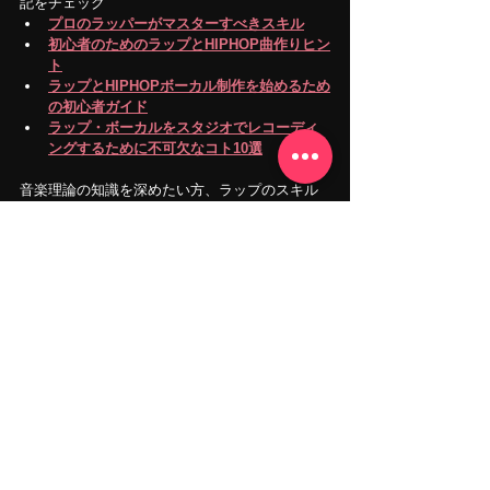
記をチェック
プロのラッパーがマスターすべきスキル
初心者のためのラップとHIPHOP曲作りヒン
ト
ラップとHIPHOPボーカル制作を始めるため
の初心者ガイド
ラップ・ボーカルをスタジオでレコーディ
ングするために不可欠なコト10選
音楽理論の知識を深めたい方、ラップのスキル
を磨くための専用スペースが欲しい方は、レッ
スンや練習部屋の詳細は
ミュージックルーム
ペ
ージをご覧ください。さらに、あなたのラッ
プ・ゲームを向上させるために、高品質の
レコ
ーディング
、
ミックス＆マスタリング
サービス
も提供しています。
今すぐ、レベルアップしましょう！
お問い合わせはお気軽に
LINE/メール/電話
SNS
：
Instagram
Facebook
YouTube
X
TikTok
Goldilocks Playroom　
ヒップホップレコーデ