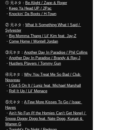
① 元ネタ：
Be Alight / Zapp
 & Roger
・
Keep Ya Head UP / 2Pac
・
Knockin’ Da Boots / H-Town
② 元ネタ：
What It Something What I Said / 
Sylvester
・
Big Momma Thang / Lil’ Kim
 feat. Jay-Z
・
Come Home / Montell Jordan
③元ネタ：
Another Day In Paradise / Phil Collins
・
Another Day In Paradise / Brandy & Ray-J
・
Hustlers Players / Tommy Gun
④元ネタ：
Why You Treat Me So Bad / Club 
Nouveau
・
I Got 5 On It / Luniz feat. Michael Marshall
・
Roll It Up / Lil’ Menace
⑤元ネタ：
A Few More Kisses To Go / Isaac 
Hayes
・
Ain’t No Fun (If the Homies Can’t Get None) / 
Snoop Doggy Dogg feat. Nate Dogg, Kurupt & 
Warren G
・
Tonight's Da Night / 
R
edman