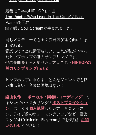
最後に日本のHIPHOPも１曲
The Painter (Who Lives In The Cellar) / Paul 
Parrish
を元に
蜂と蝶 / Soul Scream
が生まれました。
同じメロディーでも全く雰囲気が違う曲に生ま
れ変わる。
音楽って本当に素晴らしい。これが私がハマっ
たヒップホップの魅力サンプリングです。
他の楽曲をもっと知りたい方はこちら
HIPHOPの
魅力サンプリングPart.2
ヒップホップに限らず、どんなジャンルでも良
い曲は良い！音楽に国境はない！
楽曲制作
、  
ボーカル・楽器レコーディング
、ミ
キシングやマスタリングの
ポストプロダクショ
ン
、じっくり
個人練習
したい方、音楽レッス
ン、ライブ前のウォーミングアップなど、音楽
スタジオGoldilocks Playroomまでお気軽に
お問
い合わせ
ください！