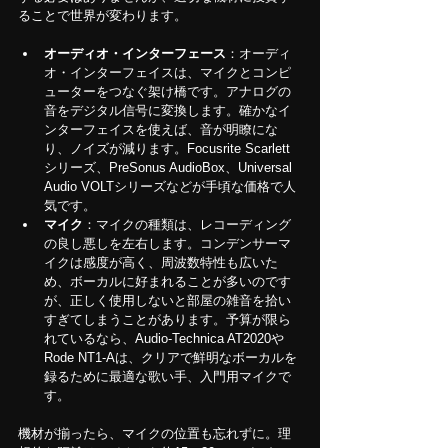
ることで世界が変わります。
オーディオ・インターフェース
：オーディ
オ・インターフェイスは、マイクとコンピ
ューターをつなぐ架け橋です。アナログの
音をデジタル信号に変換します。確かなイ
ンターフェイスを使えば、音が明瞭にな
り、ノイズが減ります。Focusrite Scarlett
シリーズ、PreSonus AudioBox、Universal 
Audio VOLTシリーズなどが手頃な価格で人
気です。
マイク
：マイクの種類は、レコーディング
の良し悪しを左右します。コンデンサーマ
イクは感度が高く、周波数特性も広いた
め、ボーカルに好まれることが多いのです
が、正しく使用しないと部屋の雑音を拾い
すぎてしまうことがあります。予算が限ら
れているなら、Audio-Technica AT2020や
Rode NT1-Aは、クリアで鮮明なボーカルを
録るために最適な歌い手、入門用マイクで
す。
機材が揃ったら、マイクの位置も忘れずに。理