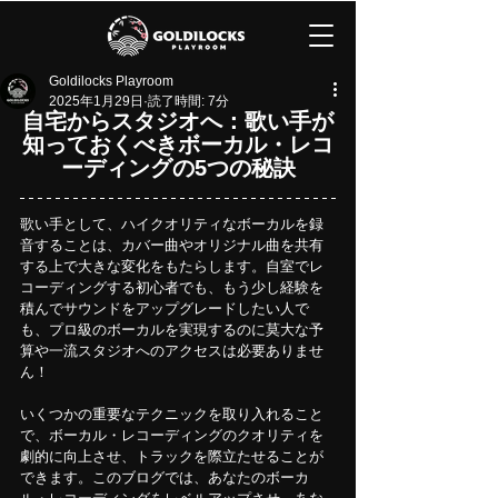
Goldilocks Playroom
2025年1月29日
読了時間: 7分
自宅からスタジオへ：歌い手が
知っておくべきボーカル・レコ
ーディングの5つの秘訣
歌い手として、ハイクオリティなボーカルを録
音することは、カバー曲やオリジナル曲を共有
する上で大きな変化をもたらします。自室でレ
コーディングする初心者でも、もう少し経験を
積んでサウンドをアップグレードしたい人で
も、プロ級のボーカルを実現するのに莫大な予
算や一流スタジオへのアクセスは必要ありませ
ん！
いくつかの重要なテクニックを取り入れること
で、ボーカル・レコーディングのクオリティを
劇的に向上させ、トラックを際立たせることが
できます。
このブログでは、あなたのボーカ