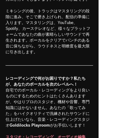
ミキシングの後、トラックはマスタリングの段
階に進み、そこで磨き上げられ、配信の準備に
入ります。マスタリングは、YouTube、
Spotify、カーステレオなど、様々なプラットフ
ォームであなたの曲が素晴らしいサウンドで再
生されます。ボーカルをクリアでパンチのある
音に保ちながら、ラウドネスと明瞭度を最大限
に引き出します。
レコーディングで何がお困りですか？私たち
が、あなたのボーカルを次のレベルへ！
自宅でのボーカル・レコーディングをより良い
ものにするためのヒントはたくさんあります
が、やはりプロのスタジオ、機材や音響、専門
知識にはかないません。あなたの「歌ってみ
た」をハイクオリティで洗練されたサウンドに
仕上げたいなら、音楽・レコーディングスタジ
オ
Goldilocks Playroom
がお手伝いします！
スタジオ・レコーディング
、
オーディオ編集
、