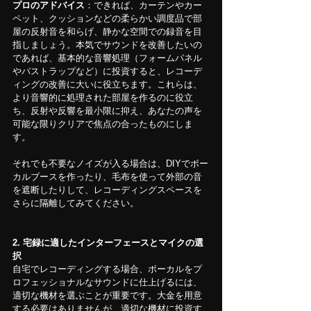
プロのアドバイス
：できれば、カーテンやカー
ペット、クッションなどの柔らかい調度品で部
屋の反射音を和らげ、静かな空間での録音を目
指しましょう。本気でサウンドを改善したいの
であれば、基本的な音響処理（フォームパネル
やバストラップなど）に投資すると、レコーデ
ィングの改善に大いに役立ちます。これらは、
より音響的に処理された部屋を作るのに役立
ち、反射や反響を最小限に抑え、あなたの声を
可能な限りクリアで焦点の合ったものにしま
す。
それでも不要なノイズが入る場合は、DIYでボー
カルブースを作ったり、毛布を使って外部の音
を遮断したりして、レコーディングスペースを
さらに隔離してみてください。
2. 宅録に適したインターフェースとマイクの選
択
自宅でレコーディングする場合、ボーカルをプ
ロフェッショナルなサウンドに仕上げるには、
適切な機材を選ぶことが重要です。大金を用意
する必要はありませんが、適切な機材に投資す