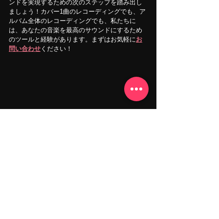
ンドを実現するための次のステップを踏み出し
ましょう！カバー1曲のレコーディングでも、ア
ルバム全体のレコーディングでも、私たちに
は、あなたの音楽を最高のサウンドにするため
のツールと経験があります。まずはお気軽に
お
問い合わせ
ください！
ボーカルレコーディング、歌ってみたのヒント
はまだまだあります！
他の関連ブログ記事を参考にしてください。
“歌ってみた”完全ガイドーレコーディン
グ、ミキシング、マスタリングー
防音ブースや音響処理なしの自宅でボーカ