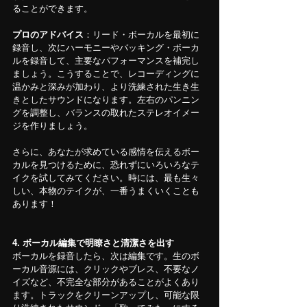
ることができます。
プロのアドバイス
：リード・ボーカルを最初に
録音し、次にハーモニーやバッキング・ボーカ
ルを録音して、主要なパフォーマンスを補完し
ましょう。こうすることで、レコーディングに
温かみと深みが加わり、より洗練された生き生
きとしたサウンドになります。左右のパンニン
グを調整し、バランスの取れたステレオイメー
ジを作りましょう。
さらに、あなたが求めている感情を伝えるボー
カルを見つけるために、恐れずにいろいろなテ
イクを試してみてください。時には、最も生々
しい、本物のテイクが、一番うまくいくことも
あります！
4. ボーカル編集で明瞭さと清潔さを出す
ボーカルを録音したら、次は編集です。生のボ
ーカル音源には、クリックやブレス、不要なノ
イズなど、不完全な部分があることがよくあり
ます。トラックをクリーンアップし、可能な限