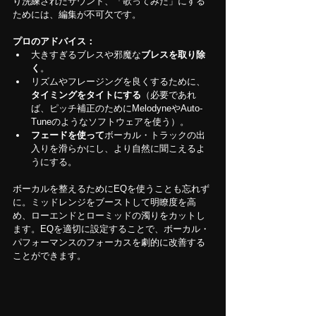
り洗練されたサウンド、「歌ってみた」にする
ためには、編集が不可欠です。
プロのアドバイス：
大きすぎるブレスや邪魔な
ブレスを取り除
く
。
リズムやフレージングを良くするために、
タイミングをタイトにする
（必要であれ
ば、ピッチ補正のためにMelodyneやAuto-
Tuneのようなソフトウェアを使う）。
フェードを使って
ボーカル・トラックの出
入りを滑らかにし、より自然に聞こえるよ
うにする。
ボーカルを整えるためにEQを使うことも忘れず
に。ミッドレンジをブーストして明瞭度を高
め、ローエンドとローミッドの濁りをカットし
ます。EQを適切に設定することで、ボーカル・
パフォーマンスのフォーカスを劇的に改善する
ことができます。