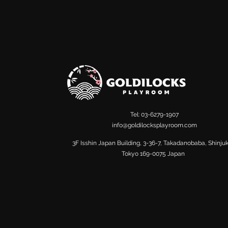
Tel: 03-6279-1907
info@goldilocksplayroom.com
​3F Isshin Japan Building, 3-36-7, Takadanobaba, Shinju
Tokyo 169-0075 Japan