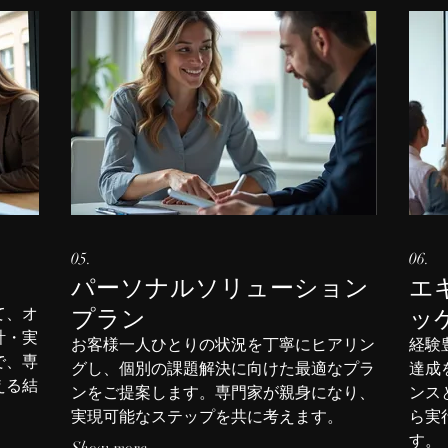
05.
06.
パーソナルソリューション
エ
プラン
ッ
て、オ
計・実
お客様一人ひとりの状況を丁寧にヒアリン
経験
で、専
グし、個別の課題解決に向けた最適なプラ
達成
える結
ンをご提案します。専門家が親身になり、
ンス
実現可能なステップを共に考えます。
ら実
す。