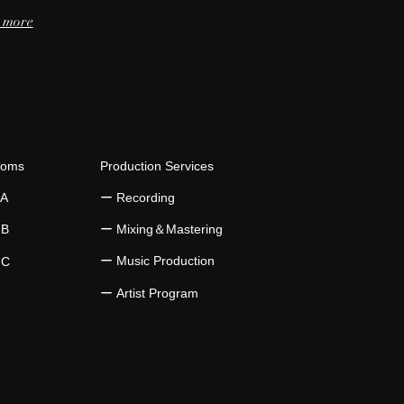
 more
ooms
Production Services
 A
​ー Recording
 B
​ー Mixing＆Mastering
ー Music Production
 C
​ー Artist Program