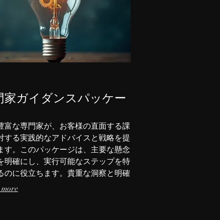
門家ガイダンスパッケー
豊富な専門家が、お客様の直面する課
対する実践的なアドバイスと戦略を提
ます。このパッケージは、主要な懸念
を明確にし、実行可能なステップを特
るのに役立ちます。貴重な洞察と明確
向性を得てください。
 more