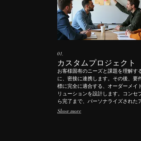
01.
カスタムプロジェクト
お客様固有のニーズと課題を理解す
に、密接に連携します。その後、要
標に完全に適合する、オーダーメイ
リューションを設計します。コンセ
ら完了まで、パーソナライズされた
ーチを期待してください。
Show more