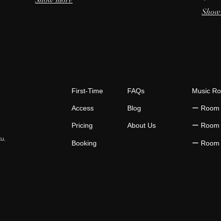
Show more
Show
First-Time
FAQs
Music R
Access
Blog
​ー Room
Pricing
About Us
​ー Room
ku,
Booking
​ー Room