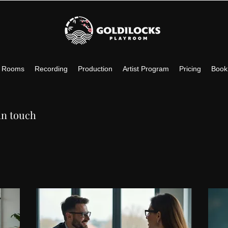
c Rooms
Recording
Production
Artist Program
Pricing
Book
in touch