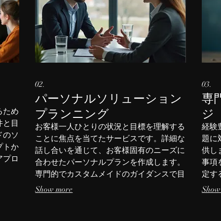
02.
03.
パーソナルソリューション
専
プランニング
ジ
るため
件と目
お客様一人ひとりの状況と目標を理解する
経験
ドのソ
ことに焦点を当てたサービスです。詳細な
題に
プトか
話し合いを通じて、お客様固有のニーズに
供し
アプロ
合わせたパーソナルプランを作成します。
事項
専門的でカスタムメイドのガイダンスで目
定す
標を達成しましょう。
な方
Show more
Show